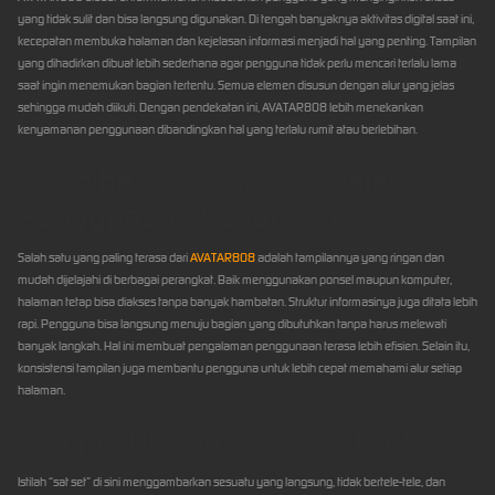
yang tidak sulit dan bisa langsung digunakan. Di tengah banyaknya aktivitas digital saat ini,
kecepatan membuka halaman dan kejelasan informasi menjadi hal yang penting. Tampilan
yang dihadirkan dibuat lebih sederhana agar pengguna tidak perlu mencari terlalu lama
saat ingin menemukan bagian tertentu. Semua elemen disusun dengan alur yang jelas
sehingga mudah diikuti. Dengan pendekatan ini, AVATAR808 lebih menekankan
kenyamanan penggunaan dibandingkan hal yang terlalu rumit atau berlebihan.
Kelebihan AVATAR808 dalam
Penggunaan Sehari-hari
Salah satu yang paling terasa dari
AVATAR808
adalah tampilannya yang ringan dan
mudah dijelajahi di berbagai perangkat. Baik menggunakan ponsel maupun komputer,
halaman tetap bisa diakses tanpa banyak hambatan. Struktur informasinya juga ditata lebih
rapi. Pengguna bisa langsung menuju bagian yang dibutuhkan tanpa harus melewati
banyak langkah. Hal ini membuat pengalaman penggunaan terasa lebih efisien. Selain itu,
konsistensi tampilan juga membantu pengguna untuk lebih cepat memahami alur setiap
halaman.
Kenapa Disebut Lebih Sat Set
Istilah “sat set” di sini menggambarkan sesuatu yang langsung, tidak bertele-tele, dan