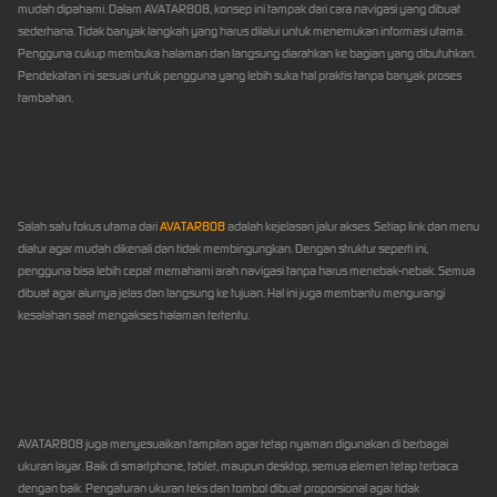
mudah dipahami. Dalam AVATAR808, konsep ini tampak dari cara navigasi yang dibuat
sederhana. Tidak banyak langkah yang harus dilalui untuk menemukan informasi utama.
Pengguna cukup membuka halaman dan langsung diarahkan ke bagian yang dibutuhkan.
Pendekatan ini sesuai untuk pengguna yang lebih suka hal praktis tanpa banyak proses
tambahan.
Kemudahan Akses Link di
AVATAR808
Salah satu fokus utama dari
AVATAR808
adalah kejelasan jalur akses. Setiap link dan menu
diatur agar mudah dikenali dan tidak membingungkan. Dengan struktur seperti ini,
pengguna bisa lebih cepat memahami arah navigasi tanpa harus menebak-nebak. Semua
dibuat agar alurnya jelas dan langsung ke tujuan. Hal ini juga membantu mengurangi
kesalahan saat mengakses halaman tertentu.
Tampilan yang Menyesuaikan
Perangkat
AVATAR808 juga menyesuaikan tampilan agar tetap nyaman digunakan di berbagai
ukuran layar. Baik di smartphone, tablet, maupun desktop, semua elemen tetap terbaca
dengan baik. Pengaturan ukuran teks dan tombol dibuat proporsional agar tidak