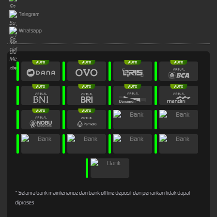
Telegram
Whatsapp
* Selama bank maintenance dan bank offline deposit dan penarikan tidak dapat
diproses