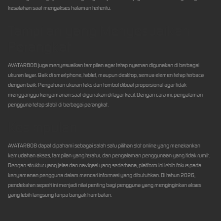
kesalahan saat mengakses halaman tertentu.
Tampilan yang Menyesuaikan
Perangkat
AVATAR808 juga menyesuaikan tampilan agar tetap nyaman digunakan di berbagai
ukuran layar. Baik di smartphone, tablet, maupun desktop, semua elemen tetap terbaca
dengan baik. Pengaturan ukuran teks dan tombol dibuat proporsional agar tidak
mengganggu kenyamanan saat digunakan di layar kecil. Dengan cara ini, pengalaman
pengguna tetap stabil di berbagai perangkat.
Kesimpulan
AVATAR808 dapat dipahami sebagai salah satu pilihan slot online yang menekankan
kemudahan akses, tampilan yang teratur, dan pengalaman penggunaan yang tidak rumit.
Dengan struktur yang jelas dan navigasi yang sederhana, platform ini lebih fokus pada
kenyamanan pengguna dalam mencari informasi yang dibutuhkan. Di tahun 2026,
pendekatan seperti ini menjadi nilai penting bagi pengguna yang menginginkan akses
yang lebih langsung tanpa banyak hambatan.