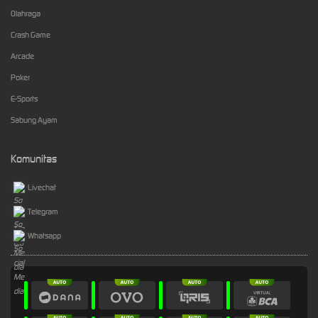
Olahraga
Crash Game
Arcade
Poker
E-Sports
Sabung Ayam
Komunitas
Livechat
Telegram
Whatsapp