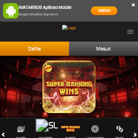
×
AVATAR808 Aplikasi Mobile
UNDUH
Jangan tampilkan lagi hari ini
NEW MEGA EVENT SCATTER ELEMENT
pa***2
MENDAPATKAN
Rp.15.000.000
SCATTER ELEMENT
Daftar
Masuk
‹
›