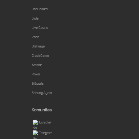
Hot Games
Slots
Live Casino
Race
Olahraga
Crash Game
Arcade
Poker
E-Sports
Sabung Ayam
Komunitas
Livechat
Telegram