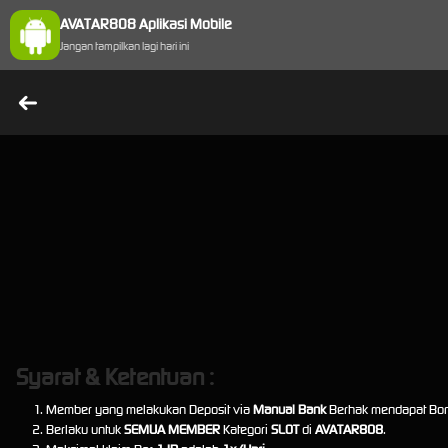
AVATAR808 Aplikasi Mobile
Jangan tampilkan lagi hari ini
Syarat & Ketentuan :
Member yang melakukan Deposit via
Manual Bank
Berhak mendapat Bonu
Berlaku untuk
SEMUA MEMBER
Kategori
SLOT
di
AVATAR808
.