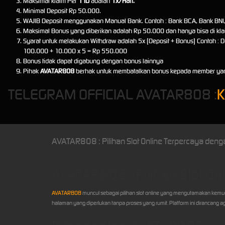
Maksimal klaim Per
1 ID
adalah
1x/Hari.
Minimal Deposit Rp 50.000.
WAJIB Deposit menggunakan Manual Bank. Contoh : Bank BCA, Bank BNI,
Maksimal Bonus yang diberikan adalah Rp 50.000 dan hanya bisa di kl
Syarat untuk melakukan Withdraw adalah 5x (Deposit + Bonus) Contoh :
100.000 + 10.000 x 5 = Rp 550.000
Bonus tidak dapat digabung dengan bonus lainnya
Pihak
AVATAR808
berhak untuk membatalkan bonus kepada member yang 
TELEGRAM OFFICIAL AVATAR808 :
K
AVATAR808 : Pilihan Slot Online Terpercaya deng
AVATAR808 : Pilihan Slot On
AVATAR808
muncul sebagai pilihan slot online yang mengutamakan kem
halaman yang diperlukan tanpa proses yang rumit. Platform ini dirancang aga