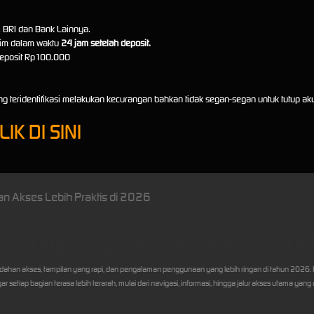
 BRI dan Bank Lainnya.
aim dalam waktu
24 jam setelah deposit.
 Deposit Rp100.000
teridentifikasi melakukan kecurangan bahkan tidak segan-segan untuk tutup a
LIK DI SINI
an Akses Lebih Praktis di 2026
line Terpercaya dengan Akses Lebih 
udahan akses, tampilan yang rapi, dan pengalaman penggunaan yang lebih ringan di tahun 20
r setiap bagian terasa lebih terarah, mulai dari navigasi, informasi, hingga jalur akses utama ya