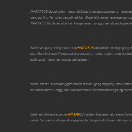
Pengenalan AVATAR808
AVATAR808 dibuat untuk memenuhi kebutuhan pengguna yang menginginkan a
yang penting. Tampilan yang dihadirkan dibuat lebih sederhana agar pengg
AVATAR808 lebih menekankan kenyamanan penggunaan dibandingkan hal ya
Kelebihan AVATAR808 dalam
Salah satu yang paling terasa dari
AVATAR808
adalah tampilannya yang ri
juga ditata lebih rapi. Pengguna bisa langsung menuju bagian yang dibutu
lebih cepat memahami alur setiap halaman.
Kenapa Disebut Lebih Sat Se
Istilah “sat set” di sini menggambarkan sesuatu yang langsung, tidak ber
informasi utama. Pengguna cukup membuka halaman dan langsung diarahkan
Kemudahan Akses Link di 
Salah satu fokus utama dari
AVATAR808
adalah kejelasan jalur akses. Set
nebak. Semua dibuat agar alurnya jelas dan langsung ke tujuan. Hal ini 