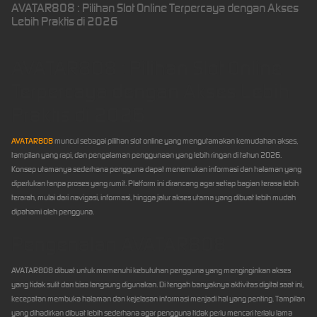
AVATAR808 : Pilihan Slot Online Terpercaya dengan Akses
Lebih Praktis di 2026
AVATAR808 : Pilihan Slot Online
Terpercaya dengan Akses Lebih
Praktis di 2026
AVATAR808
muncul sebagai pilihan slot online yang mengutamakan kemudahan akses,
tampilan yang rapi, dan pengalaman penggunaan yang lebih ringan di tahun 2026.
Konsep utamanya sederhana pengguna dapat menemukan informasi dan halaman yang
diperlukan tanpa proses yang rumit. Platform ini dirancang agar setiap bagian terasa lebih
terarah, mulai dari navigasi, informasi, hingga jalur akses utama yang dibuat lebih mudah
dipahami oleh pengguna.
Pengenalan AVATAR808
AVATAR808 dibuat untuk memenuhi kebutuhan pengguna yang menginginkan akses
yang tidak sulit dan bisa langsung digunakan. Di tengah banyaknya aktivitas digital saat ini,
kecepatan membuka halaman dan kejelasan informasi menjadi hal yang penting. Tampilan
yang dihadirkan dibuat lebih sederhana agar pengguna tidak perlu mencari terlalu lama