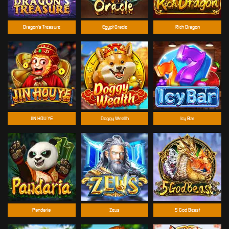
Dragon's Treasure
Egypt Oracle
Rich Dragon
JIN HOU YE
Doggy Wealth
Icy Bar
Pandaria
Zeus
5 God Beast