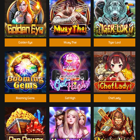
Golden Eye
Muay Thai
Tiger Lord
Booming Gems
Get High
Chef Lady