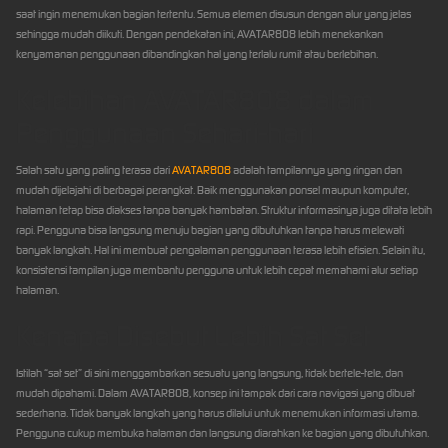
saat ingin menemukan bagian tertentu. Semua elemen disusun dengan alur yang jelas
sehingga mudah diikuti. Dengan pendekatan ini, AVATAR808 lebih menekankan
kenyamanan penggunaan dibandingkan hal yang terlalu rumit atau berlebihan.
Kelebihan AVATAR808 dalam
Penggunaan Sehari-hari
Salah satu yang paling terasa dari
AVATAR808
adalah tampilannya yang ringan dan
mudah dijelajahi di berbagai perangkat. Baik menggunakan ponsel maupun komputer,
halaman tetap bisa diakses tanpa banyak hambatan. Struktur informasinya juga ditata lebih
rapi. Pengguna bisa langsung menuju bagian yang dibutuhkan tanpa harus melewati
banyak langkah. Hal ini membuat pengalaman penggunaan terasa lebih efisien. Selain itu,
konsistensi tampilan juga membantu pengguna untuk lebih cepat memahami alur setiap
halaman.
Kenapa Disebut Lebih Sat Set
Istilah “sat set” di sini menggambarkan sesuatu yang langsung, tidak bertele-tele, dan
mudah dipahami. Dalam AVATAR808, konsep ini tampak dari cara navigasi yang dibuat
sederhana. Tidak banyak langkah yang harus dilalui untuk menemukan informasi utama.
Pengguna cukup membuka halaman dan langsung diarahkan ke bagian yang dibutuhkan.