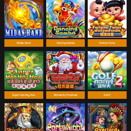
Midas Hand
Dancing Samba
Fortune Twins
Super Hoo Hey How
Wonderful Christmas
Golf 2