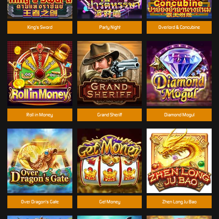
King's Sword
Party Night
Overlord & Concubine
Roll in Money
Grand Sheriff
Diamond Mogul
Over Dragon's Gate
Get Money
Zhen Long Ju Bao