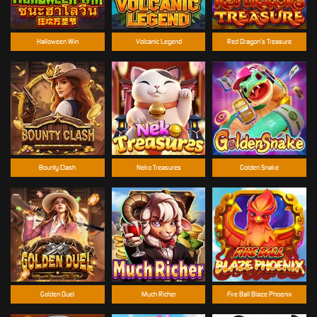
Halloween Win
Volcanic Legend
Red Dragon’s Treasure
Bounty Clash
Neko Treasures
Golden Snake
Golden Duel
Much Richer
Fire Ball Blaze Phoenix