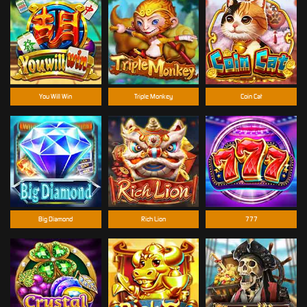
You Will Win
Triple Monkey
Coin Cat
Big Diamond
Rich Lion
777