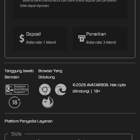
* Selama bank maintenance dan bank offline deposit dan penarikan
tidak dapat diproses
Deposit
Penarikan
Rata-rata 1 Menit
Rata-rata 3 Menit
Tanggung Jawab
Browser Yang
Bermain
Didukung
©2026 AVATAR808. Hak cipta
dilindungi | 18+
Platform Penyedia Layanan
Slots