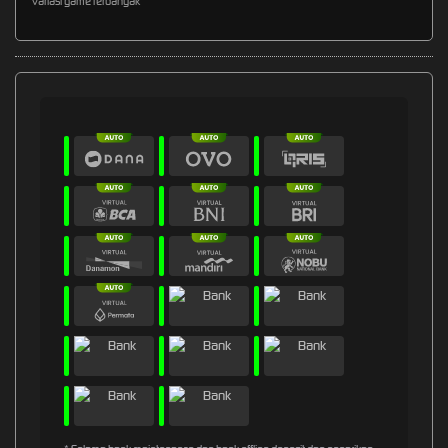
variasi game terbanyak