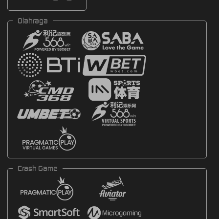
Olahraga
Crash Game