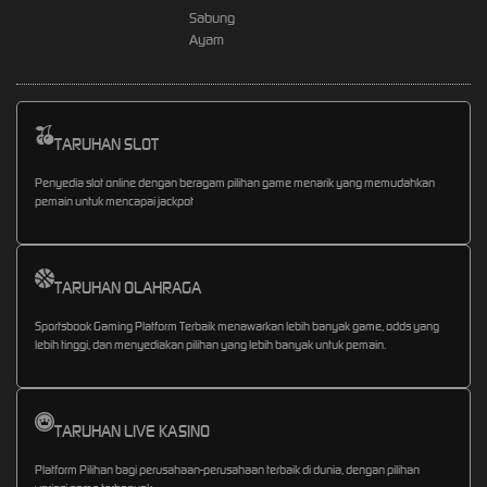
Sabung
Ayam
TARUHAN SLOT
Penyedia slot online dengan beragam pilihan game menarik yang memudahkan
pemain untuk mencapai jackpot
TARUHAN OLAHRAGA
Sportsbook Gaming Platform Terbaik menawarkan lebih banyak game, odds yang
lebih tinggi, dan menyediakan pilihan yang lebih banyak untuk pemain.
TARUHAN LIVE KASINO
Platform Pilihan bagi perusahaan-perusahaan terbaik di dunia, dengan pilihan