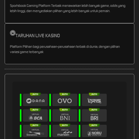
Sportsbook Gaming Platform Terbaik menawarkan lebih banyak game, odds yang
lebih tinggi, dan menyediakan pilihan yang lebih banyak untuk pemain.
TARUHAN LIVE KASINO
Platform Pilihan bagi perusahaan-perusahaan terbaik di dunia, dengan pilihan
variasi game terbanyak