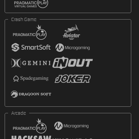
Crash Game
Arcade