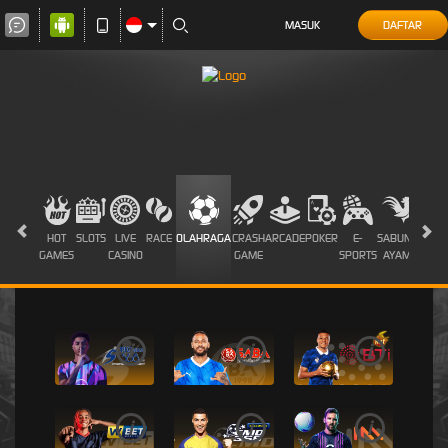
MASUK
DAFTAR
NEW MEGA EVENT SCATTER ELEMENT
hu****8
MENDAPATKAN
Rp.30.000.000
SCATTER ELEMENT
HOT
SLOTS
LIVE
RACE
OLAHRAGA
CRASH
ARCADE
POKER
E-
SABUNG
PROM
GAMES
CASINO
GAME
SPORTS
AYAM
i
i
i
i
i
i