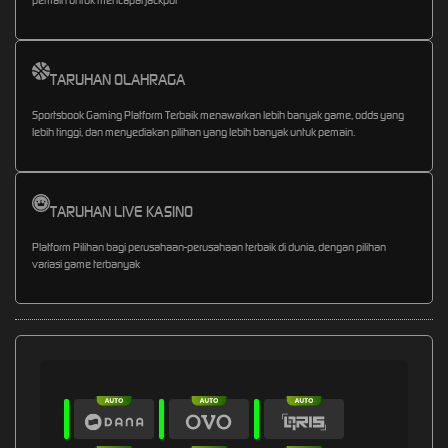
TARUHAN OLAHRAGA
Sportsbook Gaming Platform Terbaik menawarkan lebih banyak game, odds yang
lebih tinggi, dan menyediakan pilihan yang lebih banyak untuk pemain.
TARUHAN LIVE KASINO
Platform Pilihan bagi perusahaan-perusahaan terbaik di dunia, dengan pilihan
variasi game terbanyak