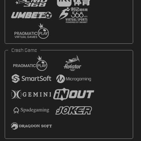
Crash Game