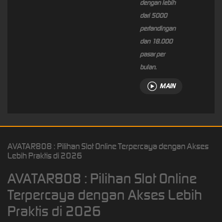
dengan lebih
dari 5000
pertandingan
dan 18.000
pasar per
bulan.
MAIN
AVATAR808 : Pilihan Slot Online Terpercaya dengan Akses
Lebih Praktis di 2026
AVATAR808 : Pilihan Slot Online
Terpercaya dengan Akses Lebih
Praktis di 2026