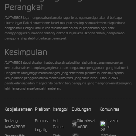
Perangkat
AVATAR808 juga menyesuaikan tampilan agar tetap nyaman digunakan di berbagai
ukuran layar. Baik di smartphone, tablet, maupun desktop, semua elemen tetap terbaca
dengan baik. Pengaturan ukuran teks dan tombol dibuat proporsional agar tidak
mengganggu kenyamanan saat digunakan di layar kecil. Dengan cara ini, pengalaman
pengguna tetap stabil di berbagai perangkat.
Kesimpulan
AVATAR808 dapat dipahami sebagai salah satu pilihan slot online yang menekankan
kemudahan akses, tampilan yang teratur, dan pengalaman penggunaan yang tidak rumit.
Dengan struktur yang jelas dan navigasi yang sederhana, platform ini lebih fokus pada
kenyamanan pengguna dalam mencari informasi yang dibutuhkan. Di tahun 2026,
pendekatan seperti ini menjadi nilai penting bagi pengguna yang menginginkan akses yang
lebih langsung tanpa banyak hambatan.
Kebijaksanaan
Platform
Kategori
Dukungan
Komunitas
Tentang
Promosi
Hot
OfficialAvat
Livech
AVATAR808
Games
ar808
at
Loyalty
Responsible
Slots
Telegra