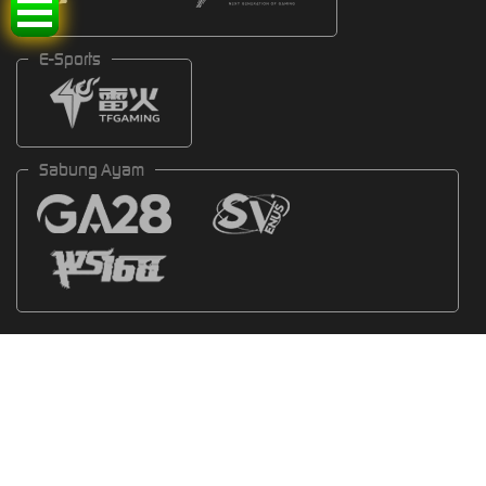
E-Sports
Sabung Ayam