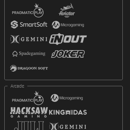
Arcade