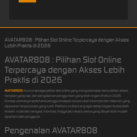
AVATAR808 : Pilihan Slot Online Terpercaya dengan Akses
Lebih Praktis di 2026
AVATAR808 : Pilihan Slot Online
Terpercaya dengan Akses Lebih
Praktis di 2026
AVATAR808
muncul sebagai pilihan slot online yang mengutamakan kemudahan akses,
tampilan yang rapi, dan pengalaman penggunaan yang lebih ringan di tahun 2026.
Konsep utamanya sederhana pengguna dapat menemukan informasi dan halaman yang
diperlukan tanpa proses yang rumit. Platform ini dirancang agar setiap bagian terasa lebih
terarah, mulai dari navigasi, informasi, hingga jalur akses utama yang dibuat lebih mudah
dipahami oleh pengguna.
Pengenalan AVATAR808