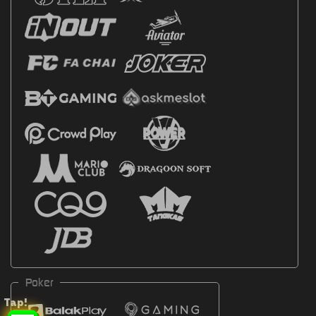
Poker
Tap!