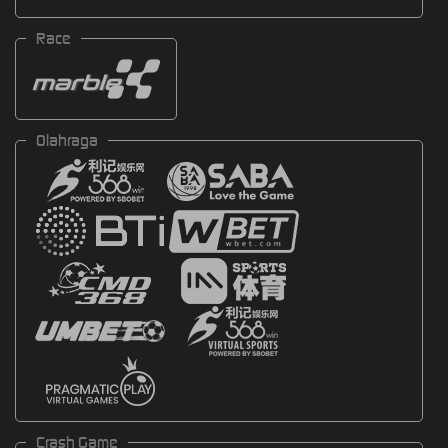
Race
Olahraga
Crash Game