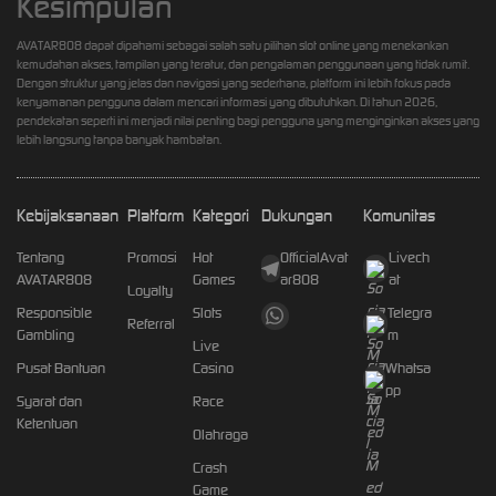
Kesimpulan
AVATAR808 dapat dipahami sebagai salah satu pilihan slot online yang menekankan
kemudahan akses, tampilan yang teratur, dan pengalaman penggunaan yang tidak rumit.
Dengan struktur yang jelas dan navigasi yang sederhana, platform ini lebih fokus pada
kenyamanan pengguna dalam mencari informasi yang dibutuhkan. Di tahun 2026,
pendekatan seperti ini menjadi nilai penting bagi pengguna yang menginginkan akses yang
lebih langsung tanpa banyak hambatan.
Kebijaksanaan
Platform
Kategori
Dukungan
Komunitas
Tentang
Promosi
Hot
OfficialAvat
Livech
AVATAR808
Games
ar808
at
Loyalty
Responsible
Slots
Telegra
Referral
Gambling
m
Live
Pusat Bantuan
Casino
Whatsa
pp
Syarat dan
Race
Ketentuan
Olahraga
Crash
Game