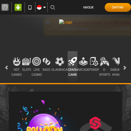
MASUK
DAFTAR
NEW MEGA EVENT SCATTER ELEME
wi*****y
MENDAPATKAN
Rp.15.000.000
SCATTER
HOT
SLOTS
LIVE
RACE
OLAHRAGA
CRASH
ARCADE
POKER
E-
SABUNG
PROM
GAMES
CASINO
GAME
SPORTS
AYAM