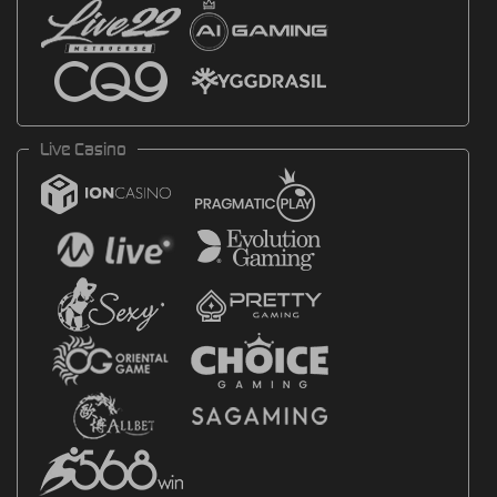
Live Casino