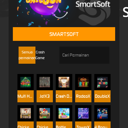
SMARTSOFT
Semua
Crash
permainan
Game
Multi Hot Wheel
JetX3
Crash Duel X
RodeoX
DoubleX
ChickenWays
Chicken Highway
Bottle Mania
TowerX
4 Bonuses Bonanza