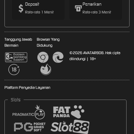
Deposit
Penarikan
Rata-rata 1 Menit
Rata-rata 3 Menit
Tanggung Jawab
Browser Yang
Bermain
Didukung
©2026 AVATAR808. Hak cipta
dilindungi | 18+
Platform Penyedia Layanan
Slots