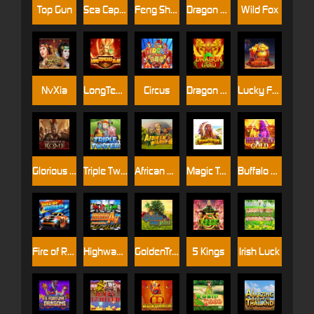
Top Gun
Sea Captain
Feng Shen
Dragon City
Wild Fox
NvXia
LongTengHuXiao2
Circus
Dragon Gold
Lucky Fortune
Glorious Rome
Triple Twister
African Wildlife
Magic Totem
Buffalo Gold
Fire of Route 66
Highway King
GoldenTree
5 Kings
Irish Luck