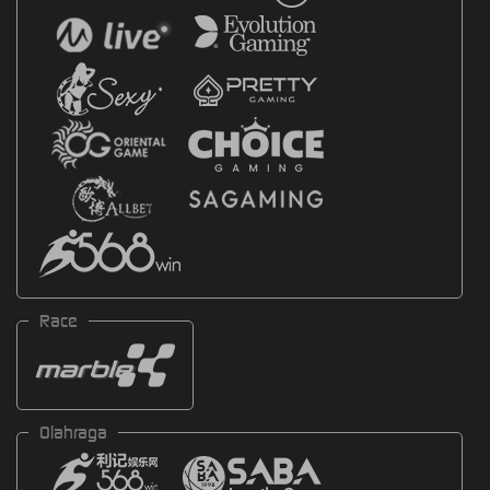
Race
Olahraga