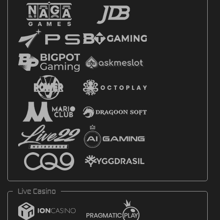
Live Casino