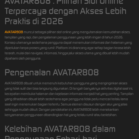
AVATAR808 : Pilihan Slot Online
Terpercaya dengan Akses Lebih
Praktis di 2026
AVATAR808
muncul sebagai pilihan slot online yang mengutamakan kemudahan akses,
tampilan yang rapi, dan pengalaman penggunaan yang lebih ringan di tahun 2026.
Konsep utamanya sederhana pengguna dapat menemukan informasi dan halaman yang
diperlukan tanpa proses yang rumit. Platform ini dirancang agar setiap bagian terasa lebih
terarah, mulai dari navigasi, informasi, hingga jalur akses utama yang dibuat lebih mudah
dipahami oleh pengguna.
Pengenalan AVATAR808
AVATAR808 dibuat untuk memenuhi kebutuhan pengguna yang menginginkan akses
yang tidak sulit dan bisa langsung digunakan. Di tengah banyaknya aktivitas digital saat ini,
kecepatan membuka halaman dan kejelasan informasi menjadi hal yang penting. Tampilan
yang dihadirkan dibuat lebih sederhana agar pengguna tidak perlu mencari terlalu lama
saat ingin menemukan bagian tertentu. Semua elemen disusun dengan alur yang jelas
sehingga mudah diikuti. Dengan pendekatan ini, AVATAR808 lebih menekankan
kenyamanan penggunaan dibandingkan hal yang terlalu rumit atau berlebihan.
Kelebihan AVATAR808 dalam