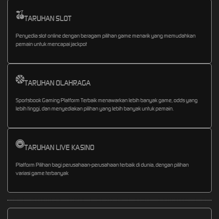
TARUHAN SLOT
Penyedia slot online dengan beragam pilihan game menarik yang memudahkan
pemain untuk mencapai jackpot
TARUHAN OLAHRAGA
Sportsbook Gaming Platform Terbaik menawarkan lebih banyak game, odds yang
lebih tinggi, dan menyediakan pilihan yang lebih banyak untuk pemain.
TARUHAN LIVE KASINO
Platform Pilihan bagi perusahaan-perusahaan terbaik di dunia, dengan pilihan
variasi game terbanyak