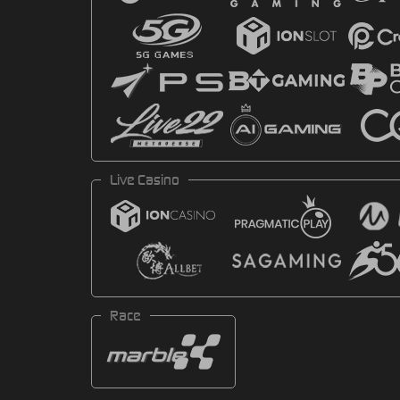
Live Casino
Race