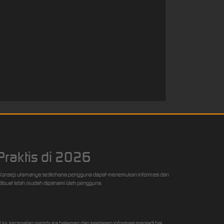
Praktis di 2026
26. Konsep utamanya sederhana pengguna dapat menemukan informasi dan
ng dibuat lebih mudah dipahami oleh pengguna.
 ini, kecepatan membuka halaman dan kejelasan informasi menjadi hal