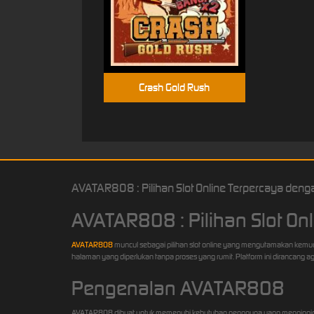
Crash Gold Rush
AVATAR808 : Pilihan Slot Online Terpercaya deng
AVATAR808 : Pilihan Slot On
AVATAR808
muncul sebagai pilihan slot online yang mengutamakan kem
halaman yang diperlukan tanpa proses yang rumit. Platform ini dirancang aga
Pengenalan AVATAR808
AVATAR808 dibuat untuk memenuhi kebutuhan pengguna yang menginginkan ak