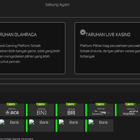
Sabung Ayam
RUHAN OLAHRAGA
TARUHAN LIVE KASINO
ook Gaming Platform Terbaik
Platform Pilihan bagi perusahaan-perusa
kan lebih banyak game, odds yang lebih
terbaik di dunia, dengan pilihan variasi g
 dan menyediakan pilihan yang lebih
terbanyak
untuk pemain.
an tidak dapat diproses