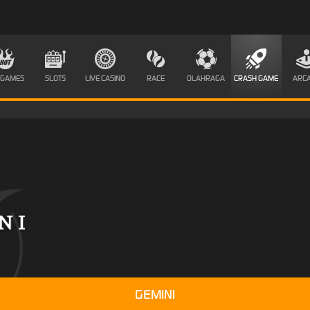
 GAMES
SLOTS
LIVE CASINO
RACE
OLAHRAGA
CRASH GAME
ARC
GEMINI