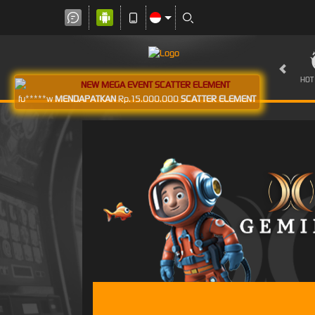
HOT
NEW MEGA EVENT SCATTER ELEMENT
fu*****w
MENDAPATKAN
Rp.15.000.000
SCATTER ELEMENT