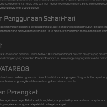
una tidak perlu mencari terlalu lama saat ingin menemukan bagian tertentu. Semua elemen disusun
ng terlalu rumit atau berlebihan.
 Penggunaan Sehari-hari
ngan dan mudah dijelajahi di berbagai perangkat. Baik menggunakan ponsel maupun komputer, ha
hkan tanpa harus melewati banyak langkah. Hal ini membuat pengalaman penggunaan terasa lebih e
t
tele-tele, dan mudah dipahami. Dalam AVATAR808, konsep ini tampak dari cara navigasi yang dibua
 ke bagian yang dibutuhkan. Pendekatan ini sesuai untuk pengguna yang lebih suka hal prakti
AVATAR808
iap link dan menu diatur agar mudah dikenali dan tidak membingungkan. Dengan struktur seperti i
juga membantu mengurangi kesalahan saat mengakses halaman tertentu.
an Perangkat
bagai ukuran layar. Baik di smartphone, tablet, maupun desktop, semua elemen tetap terbaca de
ni, pengalaman pengguna tetap stabil di berbagai perangkat.