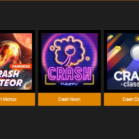
h Meteor
Crash Neon
Crash Cl