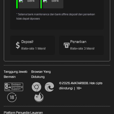
* Selama bank maintenance dan bank offline deposit dan penarikan
tidak dapat diproses
Deposit
Penarikan
Rata-rata 1 Menit
Rata-rata 3 Menit
Tanggung Jawab
Browser Yang
Bermain
Didukung
©2026 AVATAR808. Hak cipta
dilindungi | 18+
Platform Penyedia Layanan