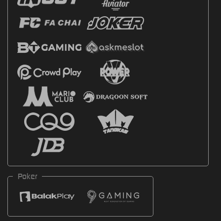
Poker