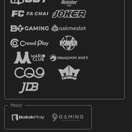
Poker