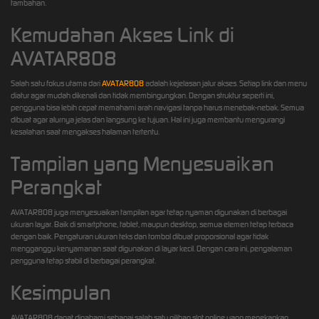
tambahan.
Kemudahan Akses Link di
AVATAR808
Salah satu fokus utama dari
AVATAR808
adalah kejelasan jalur akses. Setiap link dan menu
diatur agar mudah dikenali dan tidak membingungkan. Dengan struktur seperti ini,
pengguna bisa lebih cepat memahami arah navigasi tanpa harus menebak-nebak. Semua
dibuat agar alurnya jelas dan langsung ke tujuan. Hal ini juga membantu mengurangi
kesalahan saat mengakses halaman tertentu.
Tampilan yang Menyesuaikan
Perangkat
AVATAR808 juga menyesuaikan tampilan agar tetap nyaman digunakan di berbagai
ukuran layar. Baik di smartphone, tablet, maupun desktop, semua elemen tetap terbaca
dengan baik. Pengaturan ukuran teks dan tombol dibuat proporsional agar tidak
mengganggu kenyamanan saat digunakan di layar kecil. Dengan cara ini, pengalaman
pengguna tetap stabil di berbagai perangkat.
Kesimpulan
AVATAR808 dapat dipahami sebagai salah satu pilihan slot online yang menekankan