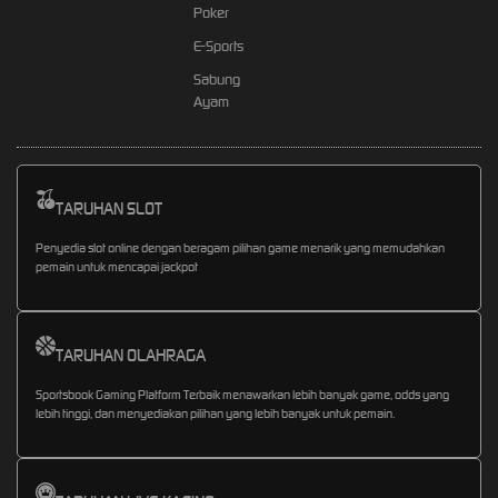
Poker
E-Sports
Sabung
Ayam
TARUHAN SLOT
Penyedia slot online dengan beragam pilihan game menarik yang memudahkan
pemain untuk mencapai jackpot
TARUHAN OLAHRAGA
Sportsbook Gaming Platform Terbaik menawarkan lebih banyak game, odds yang
lebih tinggi, dan menyediakan pilihan yang lebih banyak untuk pemain.