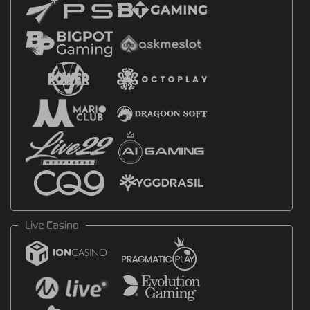
Live Casino