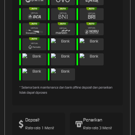
* Selama bank maintenance dan bank offline deposit dan penarikan
tidak dapat diproses
Deposit
Penarikan
Rata-rata 1 Menit
Rata-rata 3 Menit