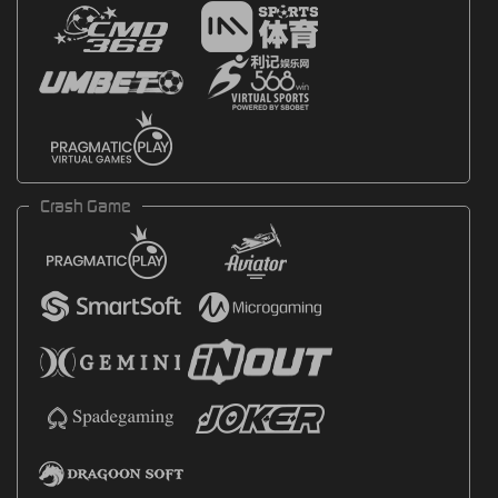
Crash Game