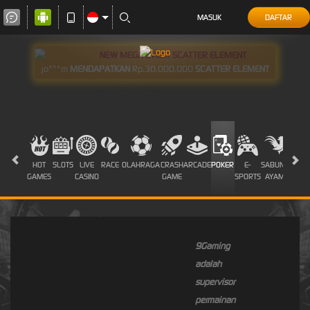
MASUK
DAFTAR
NEW MEGA EVENT SCATTER ELEMENT
jo***m
MENDAPATKAN
Rp.30.000.000
SCATTER ELEMENT
HOT
SLOTS
LIVE
RACE
OLAHRAGA
CRASH
ARCADE
POKER
E-
SABUNG
PROM
GAMES
CASINO
GAME
SPORTS
AYAM
9Gaming
adalah
supervisor
permainan