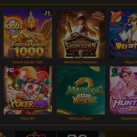
Fortune Garuda 1000
Wild Bounty Showdown
Way of N
Poker Win
Mahjong Ways 2
Kpop Hunte