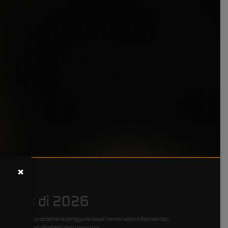
Pindai kode
untuk Und
Android A
×
raktis di 2026
. Konsep utamanya sederhana pengguna dapat menemukan informasi dan
 dibuat lebih mudah dipahami oleh pengguna.