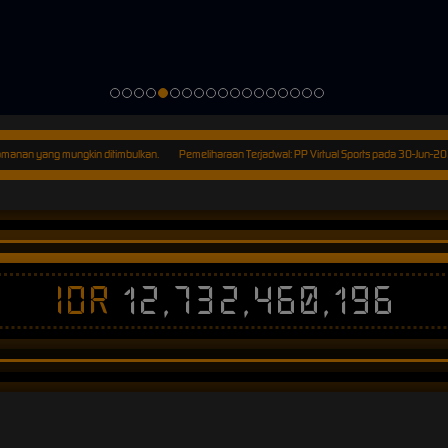
ang mungkin ditimbulkan.
Pemeliharaan Terjadwal: PP Virtual Sports pada 30-Jun-2026 dari
IDR
12,732,460,196