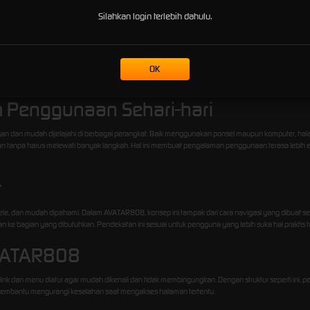
Silahkan login terlebih dahulu.
es yang tidak sulit dan bisa langsung digunakan. Di tengah banyaknya aktivitas digital saat 
a tidak perlu mencari terlalu lama saat ingin menemukan bagian tertentu. Semua elemen disusun 
OK
 terlalu rumit atau berlebihan.
 Penggunaan Sehari-hari
an dan mudah dijelajahi di berbagai perangkat. Baik menggunakan ponsel maupun komputer, hala
an tanpa harus melewati banyak langkah. Hal ini membuat pengalaman penggunaan terasa lebih efi
t
le-tele, dan mudah dipahami. Dalam AVATAR808, konsep ini tampak dari cara navigasi yang dibuat
ke bagian yang dibutuhkan. Pendekatan ini sesuai untuk pengguna yang lebih suka hal praktis
AVATAR808
p link dan menu diatur agar mudah dikenali dan tidak membingungkan. Dengan struktur seperti ini
ga membantu mengurangi kesalahan saat mengakses halaman tertentu.