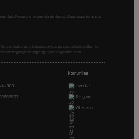
gan baik. Pengaturan ukuran teks dan tombol dibuat proporsional agar
ngan struktur yang jelas dan navigasi yang sederhana, platform ini
inkan akses yang lebih langsung tanpa banyak hambatan.
Komunitas
Avatar808
Livechat
90882807
Telegram
Whatsapp