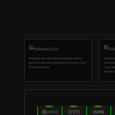
TARUHAN SLOT
TAR
Penyedia slot online dengan beragam pilihan
Sportsboo
game menarik yang memudahkan pemain untuk
menawark
mencapai jackpot
tinggi, d
banyak u