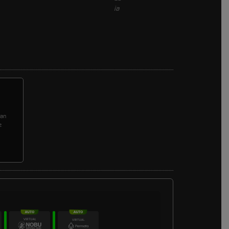
aan
e